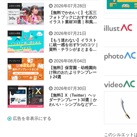
飛行機
グラフ
ビル
魚
家族
書類
2026年07月28日
お役立ち情報
【無料でかわいく】七五三
歩く
工場
会社
太陽
キラキラ
フォトブックにおすすめの
イラスト素材30選｜和風の
飾り付け素材が揃う
人物
虫眼鏡
花火
電車
ビジネス
2026年07月21日
お役立ち情報
子供
作業員
葉
相談
ピクトグラム
【もう迷わない】イラスト
に統一感を出す5つのコツ｜
資料・チラシがまとまるフ
リー素材の選び方
2026年08月04日
テンプレート
【無料】保育園・幼稚園向
け秋のおたよりテンプレー
ト24選
2026年07月30日
デザイン
【無料】X（Twitter）ヘッ
ダーテンプレート30選｜か
わいい・シンプルなどデザ
イン別に紹介
広告を非表示にする
このシルエットは