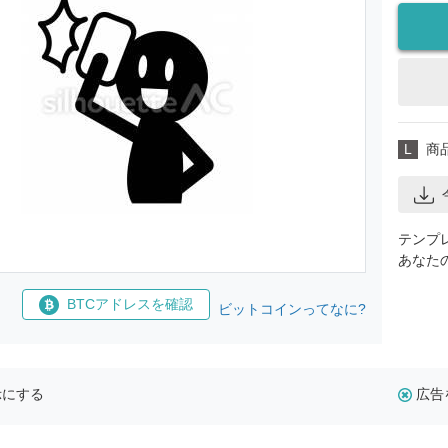
L
商
テンプ
あなた
BTCアドレスを確認
ビットコインってなに?
示にする
広告