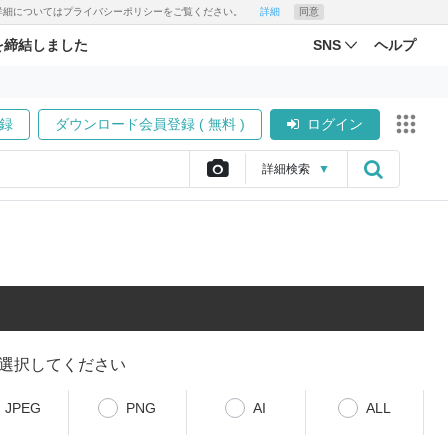
す。詳細についてはプライバシーポリシーをご覧ください。
詳細
同意
を締結しました
SNS
ヘルプ
録
ダウンロード会員登録 ( 無料 )
ログイン
詳細
検索
▼
選択してください
JPEG
PNG
AI
ALL