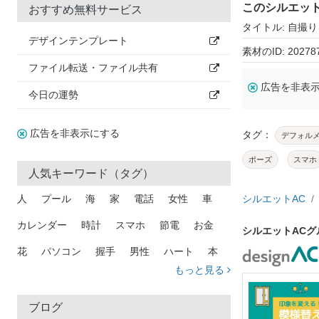
このシルエッ
おすすめ無料サービス
タイトル: 自撮
デザインテンプレート
素材のID: 20278
ファイル転送・ファイル共有
広告を非表
今日の運勢
広告を非表示にする
タグ：
デフォル
ポーズ
スマホ
人気キーワード（タグ）
人
プール
海
家
電話
女性
車
シルエットAC
カレンダー
時計
スマホ
節電
お金
シルエットAC
花
パソコン
握手
男性
ハート
本
もっと見る
矢印
猫
手
メール
トラック
木
犬
吹き出し
カメラ
星
プレゼント
ブログ