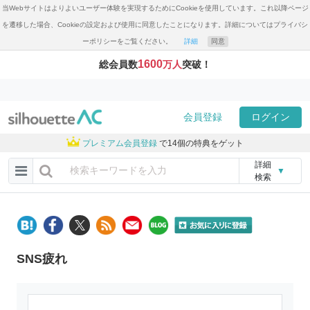
当Webサイトはよりよいユーザー体験を実現するためにCookieを使用しています。これ以降ページ
を遷移した場合、Cookieの設定および使用に同意したことになります。詳細についてはプライバシ
ーポリシーをご覧ください。
詳細
同意
1600
総会員数
万人
突破！
会員登録
ログイン
プレミアム会員登録
で14個の特典をゲット
詳細
▼
検索
SNS疲れ