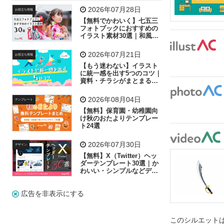
飛行機
グラフ
ビル
魚
家族
書類
2026年07月28日
お役立ち情報
【無料でかわいく】七五三
歩く
工場
会社
太陽
キラキラ
フォトブックにおすすめの
イラスト素材30選｜和風の
飾り付け素材が揃う
人物
虫眼鏡
花火
電車
ビジネス
2026年07月21日
お役立ち情報
子供
作業員
葉
相談
ピクトグラム
【もう迷わない】イラスト
に統一感を出す5つのコツ｜
資料・チラシがまとまるフ
リー素材の選び方
2026年08月04日
テンプレート
【無料】保育園・幼稚園向
け秋のおたよりテンプレー
ト24選
2026年07月30日
デザイン
【無料】X（Twitter）ヘッ
ダーテンプレート30選｜か
わいい・シンプルなどデザ
イン別に紹介
広告を非表示にする
このシルエットは