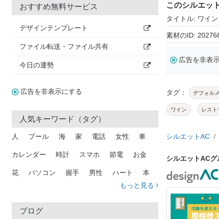
このシルエッ
おすすめ無料サービス
タイトル: ワイ
デザインテンプレート
素材のID: 20276
ファイル転送・ファイル共有
広告を非表
今日の運勢
広告を非表示にする
タグ：
デフォル
ワイン
レスト
人気キーワード（タグ）
人
プール
海
家
電話
女性
車
シルエットAC
カレンダー
時計
スマホ
節電
お金
シルエットAC
花
パソコン
握手
男性
ハート
本
もっと見る
矢印
猫
手
メール
トラック
木
犬
吹き出し
カメラ
星
プレゼント
ブログ