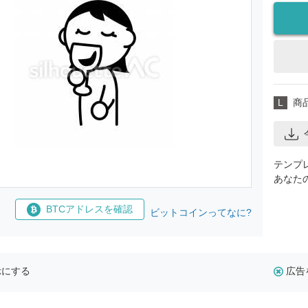
L
商
テンプ
あなた
BTCアドレスを確認
ビットコインってなに?
示にする
広告