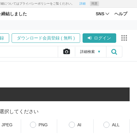
す。詳細についてはプライバシーポリシーをご覧ください。
詳細
同意
を締結しました
SNS
ヘルプ
録
ダウンロード会員登録 ( 無料 )
ログイン
詳細
検索
▼
選択してください
JPEG
PNG
AI
ALL