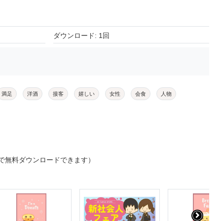
ダウンロード: 1回
満足
洋酒
接客
嬉しい
女性
会食
人物
で無料ダウンロードできます）