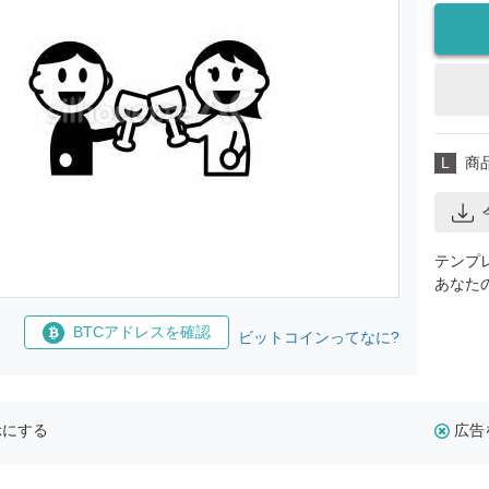
L
商
テンプ
あなた
BTCアドレスを確認
ビットコインってなに?
示にする
広告