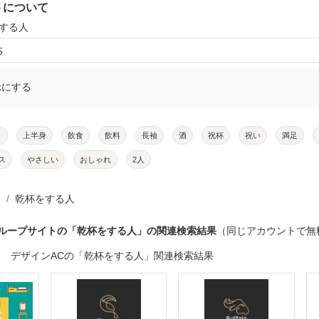
トについて
をする人
5
示にする
メ
上半身
飲食
飲料
長袖
酒
祝杯
祝い
満足
ス
やさしい
おしゃれ
2人
乾杯をする人
グループサイトの「乾杯をする人」の関連検索結果
（同じアカウントで無
デザインACの「乾杯をする人」関連検索結果