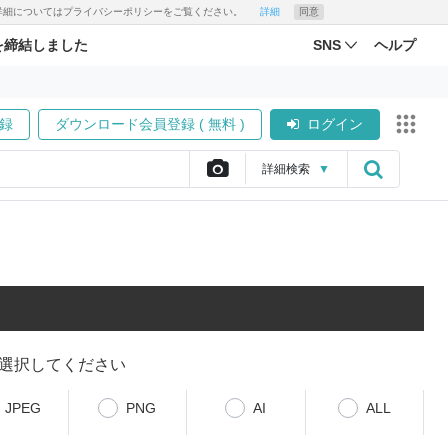
す。詳細についてはプライバシーポリシーをご覧ください。
詳細
同意
を締結しました
SNS
ヘルプ
録
ダウンロード会員登録 ( 無料 )
ログイン
詳細
検索
▼
選択してください
JPEG
PNG
AI
ALL