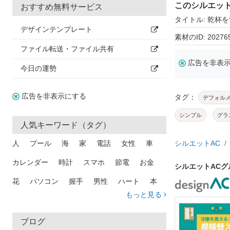
このシルエッ
おすすめ無料サービス
タイトル: 乾杯
デザインテンプレート
素材のID: 20276
ファイル転送・ファイル共有
広告を非表
今日の運勢
広告を非表示にする
タグ：
デフォル
シンプル
グラ
人気キーワード（タグ）
人
プール
海
家
電話
女性
車
シルエットAC
カレンダー
時計
スマホ
節電
お金
シルエットAC
花
パソコン
握手
男性
ハート
本
もっと見る
矢印
猫
手
メール
トラック
木
犬
吹き出し
カメラ
星
プレゼント
ブログ