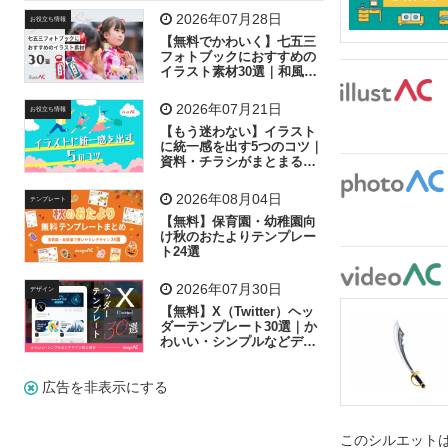
飛行機
グラフ
ビル
魚
家族
書類
2026年07月28日
お役立ち情報
【無料でかわいく】七五三
歩く
工場
会社
太陽
キラキラ
フォトブックにおすすめの
イラスト素材30選｜和風の
飾り付け素材が揃う
人物
虫眼鏡
花火
電車
ビジネス
2026年07月21日
お役立ち情報
子供
作業員
葉
相談
ピクトグラム
【もう迷わない】イラスト
に統一感を出す5つのコツ｜
資料・チラシがまとまるフ
リー素材の選び方
2026年08月04日
テンプレート
【無料】保育園・幼稚園向
け秋のおたよりテンプレー
ト24選
2026年07月30日
デザイン
【無料】X（Twitter）ヘッ
ダーテンプレート30選｜か
わいい・シンプルなどデザ
イン別に紹介
広告を非表示にする
このシルエットは