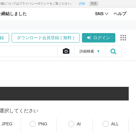
す。詳細についてはプライバシーポリシーをご覧ください。
詳細
同意
を締結しました
SNS
ヘルプ
録
ダウンロード会員登録 ( 無料 )
ログイン
詳細
検索
▼
選択してください
JPEG
PNG
AI
ALL