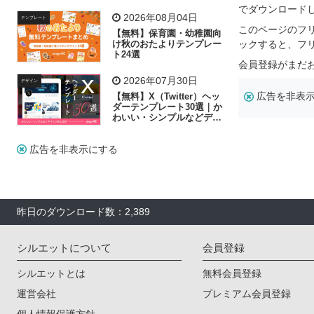
リー素材の選び方
でダウンロード
2026年08月04日
テンプレート
このページのフ
【無料】保育園・幼稚園向
け秋のおたよりテンプレー
ックすると、フ
ト24選
会員登録がまだ
2026年07月30日
デザイン
広告を非表
【無料】X（Twitter）ヘッ
ダーテンプレート30選｜か
わいい・シンプルなどデザ
イン別に紹介
広告を非表示にする
昨日のダウンロード数：2,389
シルエットについて
会員登録
シルエットとは
無料会員登録
運営会社
プレミアム会員登録
個人情報保護方針