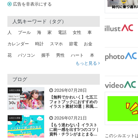
広告を非表示にする
人気キーワード（タグ）
人
プール
海
家
電話
女性
車
カレンダー
時計
スマホ
節電
お金
花
パソコン
握手
男性
ハート
本
もっと見る
矢印
猫
手
メール
トラック
木
犬
吹き出し
カメラ
星
プレゼント
ブログ
飛行機
グラフ
ビル
魚
家族
書類
2026年07月28日
お役立ち情報
【無料でかわいく】七五三
歩く
工場
会社
太陽
キラキラ
フォトブックにおすすめの
イラスト素材30選｜和風の
飾り付け素材が揃う
人物
虫眼鏡
花火
電車
ビジネス
2026年07月21日
お役立ち情報
子供
作業員
葉
相談
ピクトグラム
【もう迷わない】イラスト
に統一感を出す5つのコツ｜
資料・チラシがまとまるフ
このシルエットは