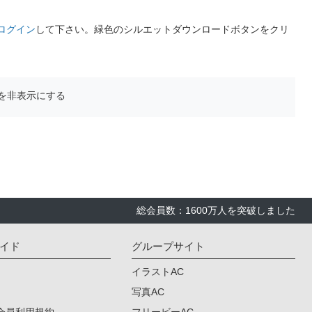
ログイン
して下さい。緑色のシルエットダウンロードボタンをクリ
を非表示にする
総会員数：1600万人を突破しました
イド
グループサイト
イラストAC
写真AC
会員利用規約
フリービーAC