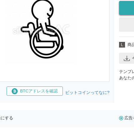
L
商
テンプ
あなた
BTCアドレスを確認
ビットコインってなに?
示にする
広告