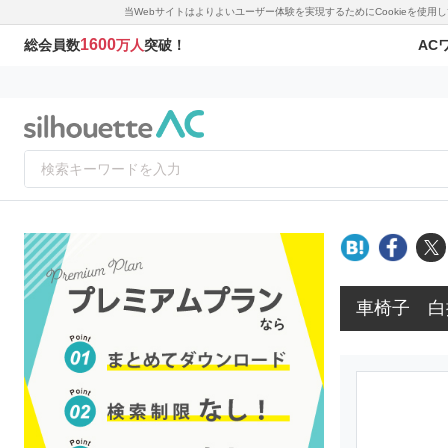
当Webサイトはよりよいユーザー体験を実現するためにCookieを使
1600
AC
総会員数
万人
突破！
車椅子 白