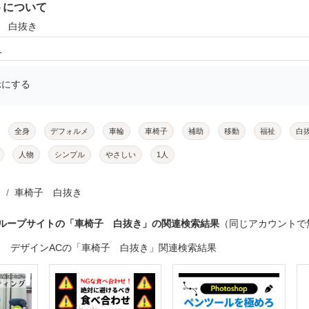
トについて
子 白抜き
1
示にする
全身
デフォルメ
車輪
車椅子
補助
移動
福祉
白
人物
シンプル
やさしい
1人
車椅子 白抜き
グループサイトの「車椅子 白抜き」の関連検索結果
（同じアカウントで
デザインACの「車椅子 白抜き」関連検索結果