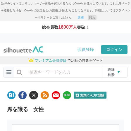
当Webサイトはよりよいユーザー体験を実現するためにCookieを使用しています。これ以降ページ
を遷移した場合、Cookieの設定および使用に同意したことになります。詳細についてはプライバシ
ーポリシーをご覧ください。
詳細
同意
1600
総会員数
万人
突破！
会員登録
ログイン
プレミアム会員登録
で14個の特典をゲット
詳細
▼
検索
席を譲る 女性