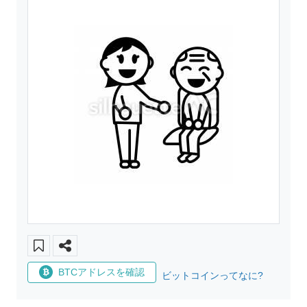
BTCアドレスを確認
ビットコインってなに?