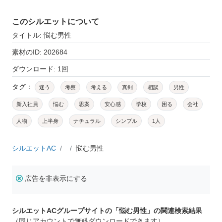
このシルエットについて
タイトル: 悩む男性
素材のID: 202684
ダウンロード: 1回
タグ：
迷う
考察
考える
真剣
相談
男性
新入社員
悩む
思案
安心感
学校
困る
会社
人物
上半身
ナチュラル
シンプル
1人
シルエットAC
悩む男性
広告を非表示にする
シルエットACグループサイトの「悩む男性」の関連検索結果
（同じアカウントで無料ダウンロードできます）