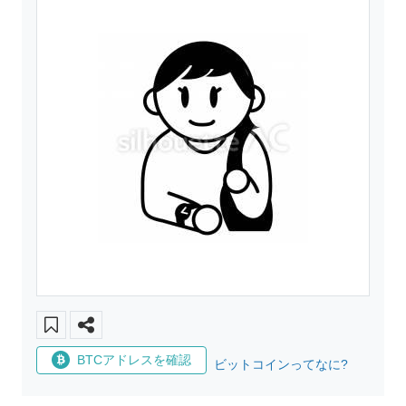
BTCアドレスを確認
ビットコインってなに?