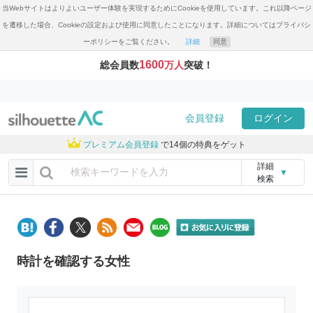
当Webサイトはよりよいユーザー体験を実現するためにCookieを使用しています。これ以降ページ
を遷移した場合、Cookieの設定および使用に同意したことになります。詳細についてはプライバシ
ーポリシーをご覧ください。
詳細
同意
1600
総会員数
万人
突破！
会員登録
ログイン
プレミアム会員登録
で14個の特典をゲット
詳細
▼
検索
時計を確認する女性