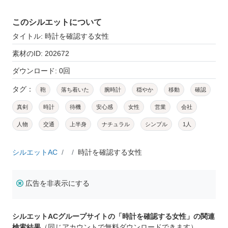
このシルエットについて
タイトル: 時計を確認する女性
素材のID: 202672
ダウンロード: 0回
タグ：
鞄
落ち着いた
腕時計
穏やか
移動
確認
真剣
時計
待機
安心感
女性
営業
会社
人物
交通
上半身
ナチュラル
シンプル
1人
シルエットAC
時計を確認する女性
広告を非表示にする
シルエットACグループサイトの「時計を確認する女性」の関連
検索結果
（同じアカウントで無料ダウンロードできます）