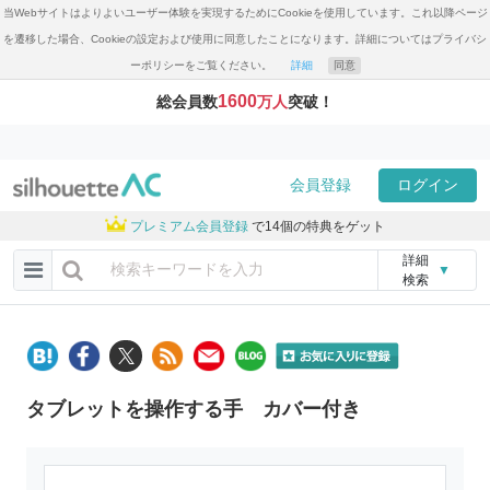
当Webサイトはよりよいユーザー体験を実現するためにCookieを使用しています。これ以降ページ
を遷移した場合、Cookieの設定および使用に同意したことになります。詳細についてはプライバシ
ーポリシーをご覧ください。
詳細
同意
1600
総会員数
万人
突破！
会員登録
ログイン
プレミアム会員登録
で14個の特典をゲット
詳細
▼
検索
タブレットを操作する手 カバー付き