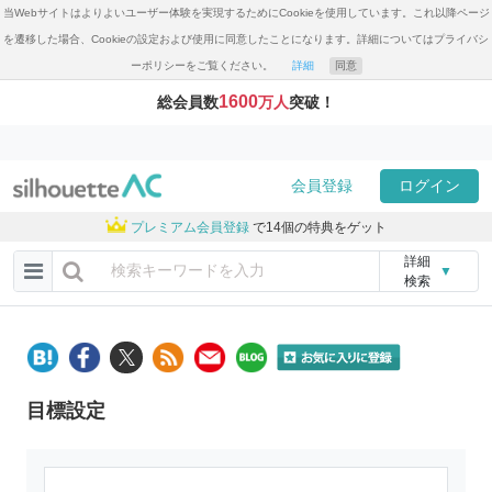
当Webサイトはよりよいユーザー体験を実現するためにCookieを使用しています。これ以降ページ
を遷移した場合、Cookieの設定および使用に同意したことになります。詳細についてはプライバシ
ーポリシーをご覧ください。
詳細
同意
1600
総会員数
万人
突破！
会員登録
ログイン
プレミアム会員登録
で14個の特典をゲット
詳細
▼
検索
目標設定