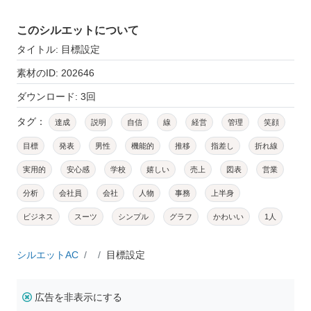
このシルエットについて
タイトル: 目標設定
素材のID: 202646
ダウンロード: 3回
タグ：
達成
説明
自信
線
経営
管理
笑顔
目標
発表
男性
機能的
推移
指差し
折れ線
実用的
安心感
学校
嬉しい
売上
図表
営業
分析
会社員
会社
人物
事務
上半身
ビジネス
スーツ
シンプル
グラフ
かわいい
1人
シルエットAC
目標設定
広告を非表示にする