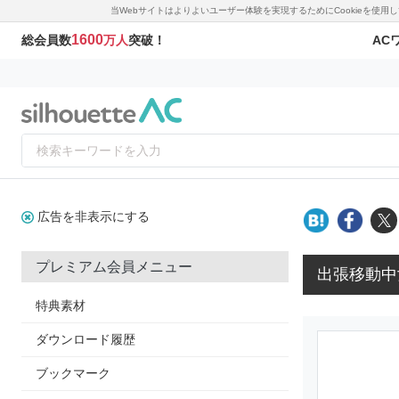
当Webサイトはよりよいユーザー体験を実現するためにCookieを使
1600
AC
総会員数
万人
突破！
広告を非表示にする
プレミアム会員メニュー
出張移動中
特典素材
ダウンロード履歴
ブックマーク