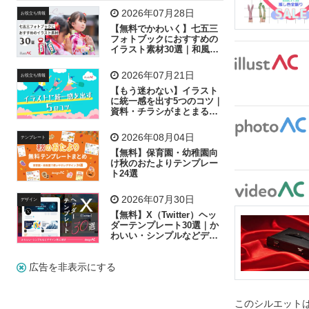
飛行機
グラフ
ビル
魚
家族
書類
2026年07月28日
お役立ち情報
【無料でかわいく】七五三
歩く
工場
会社
太陽
キラキラ
フォトブックにおすすめの
イラスト素材30選｜和風の
飾り付け素材が揃う
人物
虫眼鏡
花火
電車
ビジネス
2026年07月21日
お役立ち情報
子供
作業員
葉
相談
ピクトグラム
【もう迷わない】イラスト
に統一感を出す5つのコツ｜
資料・チラシがまとまるフ
リー素材の選び方
2026年08月04日
テンプレート
【無料】保育園・幼稚園向
け秋のおたよりテンプレー
ト24選
2026年07月30日
デザイン
【無料】X（Twitter）ヘッ
ダーテンプレート30選｜か
わいい・シンプルなどデザ
イン別に紹介
広告を非表示にする
このシルエットは