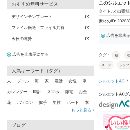
このシルエッ
おすすめ無料サービス
タイトル: 出張
デザインテンプレート
素材のID: 20263
ファイル転送・ファイル共有
広告を非表
今日の運勢
広告を非表示にする
タグ：
鞄
電
スーツ
シンプ
人気キーワード（タグ）
人
プール
海
家
電話
女性
車
シルエットAC
カレンダー
時計
スマホ
節電
お金
シルエットAC
花
パソコン
握手
男性
ハート
本
もっと見る
矢印
猫
手
メール
トラック
木
犬
吹き出し
カメラ
星
プレゼント
ブログ