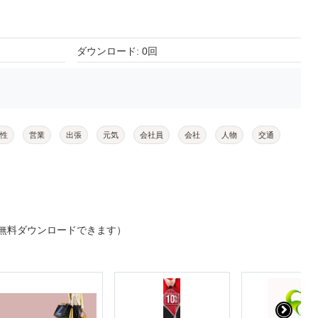
ダウンロード: 0回
性
営業
出張
元気
会社員
会社
人物
交通
無料ダウンロードできます）