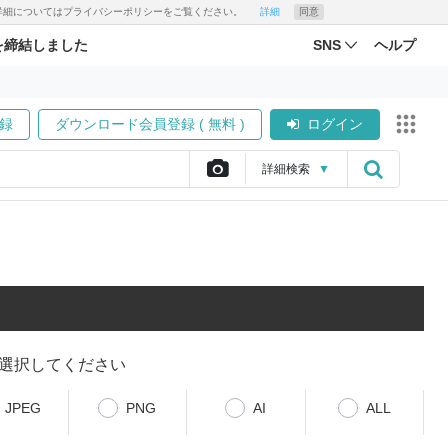
す。詳細についてはプライバシーポリシーをご覧ください。
詳細
同意
を締結しました
SNS
ヘルプ
録
ダウンロード会員登録 ( 無料 )
ログイン
詳細
検索
▼
選択してください
JPEG
PNG
AI
ALL