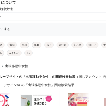
トについて
移動中女性
7
示にする
話
通話
笑顔
移動
歩く
旅行鞄
安心感
嬉しい
女
ル
かわいい
1人
出張移動中女性
グループサイトの「出張移動中女性」の関連検索結果
（同じアカウントで
デザインACの「出張移動中女性」関連検索結果