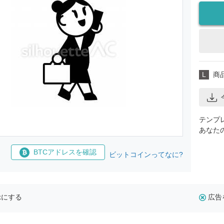
L
商
テンプ
あなた
BTCアドレスを確認
ビットコインってなに?
示にする
広告