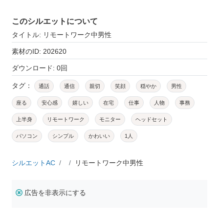
このシルエットについて
タイトル: リモートワーク中男性
素材のID: 202620
ダウンロード: 0回
タグ：
通話
通信
親切
笑顔
穏やか
男性
座る
安心感
嬉しい
在宅
仕事
人物
事務
上半身
リモートワーク
モニター
ヘッドセット
パソコン
シンプル
かわいい
1人
シルエットAC
リモートワーク中男性
広告を非表示にする