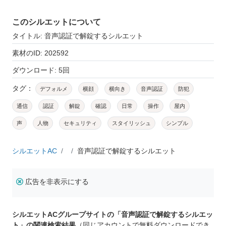
このシルエットについて
タイトル: 音声認証で解錠するシルエット
素材のID: 202592
ダウンロード: 5回
タグ：
デフォルメ
横顔
横向き
音声認証
防犯
通信
認証
解錠
確認
日常
操作
屋内
声
人物
セキュリティ
スタイリッシュ
シンプル
シルエットAC
音声認証で解錠するシルエット
広告を非表示にする
シルエットACグループサイトの「音声認証で解錠するシルエッ
ト」の関連検索結果
（同じアカウントで無料ダウンロードでき