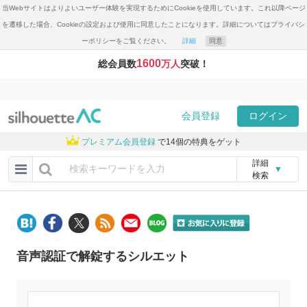
当Webサイトはよりよいユーザー体験を実現するためにCookieを使用しています。これ以降ページ
を遷移した場合、Cookieの設定および使用に同意したことになります。詳細についてはプライバシ
ーポリシーをご覧ください。
詳細
同意
1600
総会員数
万人
突破！
会員登録
ログイン
プレミアム会員登録
で14個の特典をゲット
詳細
▼
検索
音声認証で解錠するシルエット