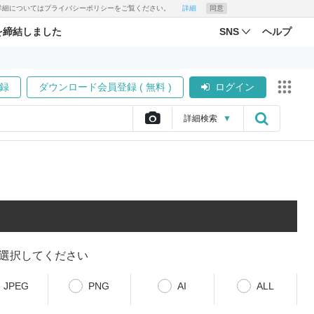
す。詳細についてはプライバシーポリシーをご覧ください。
詳細
同意
を締結しました
SNS
ヘルプ
録
ダウンロード会員登録 ( 無料 )
ログイン
詳細
検索
▼
選択してください
JPEG
PNG
AI
ALL