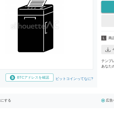
L
商
テンプ
あなた
BTCアドレスを確認
ビットコインってなに?
示にする
広告