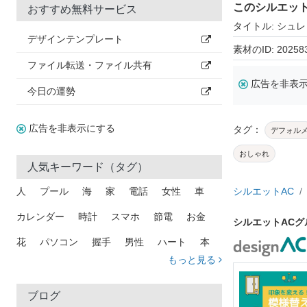
このシルエッ
おすすめ無料サービス
タイトル: シュ
デザインテンプレート
素材のID: 20258
ファイル転送・ファイル共有
広告を非表
今日の運勢
広告を非表示にする
タグ：
デフォル
おしゃれ
人気キーワード（タグ）
人
プール
海
家
電話
女性
車
シルエットAC
カレンダー
時計
スマホ
節電
お金
シルエットAC
花
パソコン
握手
男性
ハート
本
もっと見る
矢印
猫
手
メール
トラック
木
犬
吹き出し
カメラ
星
プレゼント
ブログ