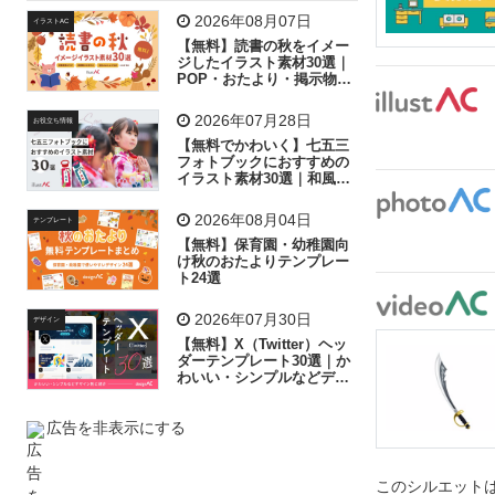
飛行機
グラフ
ビル
魚
家族
書類
2026年08月07日
イラストAC
【無料】読書の秋をイメー
歩く
工場
会社
太陽
キラキラ
ジしたイラスト素材30選｜
POP・おたより・掲示物に
おすすめ
人物
虫眼鏡
花火
電車
ビジネス
2026年07月28日
お役立ち情報
子供
作業員
葉
相談
ピクトグラム
【無料でかわいく】七五三
フォトブックにおすすめの
イラスト素材30選｜和風の
飾り付け素材が揃う
2026年08月04日
テンプレート
【無料】保育園・幼稚園向
け秋のおたよりテンプレー
ト24選
2026年07月30日
デザイン
【無料】X（Twitter）ヘッ
ダーテンプレート30選｜か
わいい・シンプルなどデザ
イン別に紹介
広告を非表示にする
このシルエットは