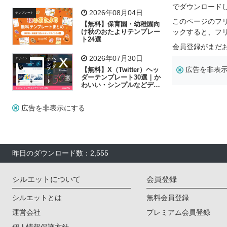
飾り付け素材が揃う
でダウンロード
2026年08月04日
テンプレート
このページのフ
【無料】保育園・幼稚園向
け秋のおたよりテンプレー
ックすると、フ
ト24選
会員登録がまだ
2026年07月30日
デザイン
広告を非表
【無料】X（Twitter）ヘッ
ダーテンプレート30選｜か
わいい・シンプルなどデザ
イン別に紹介
広告を非表示にする
昨日のダウンロード数：2,555
シルエットについて
会員登録
シルエットとは
無料会員登録
運営会社
プレミアム会員登録
個人情報保護方針