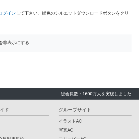
ログイン
して下さい。緑色のシルエットダウンロードボタンをクリ
を非表示にする
総会員数：1600万人を突破しました
イド
グループサイト
イラストAC
写真AC
会員利用規約
フリービーAC