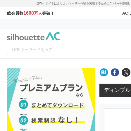
当Webサイトはよりよいユーザー体験を実現するためにCookieを使
1600
AC
総会員数
万人
突破！
ディンプル