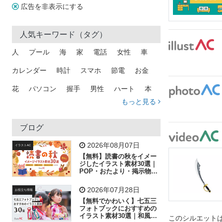
広告を非表示にする
人気キーワード（タグ）
人
プール
海
家
電話
女性
車
カレンダー
時計
スマホ
節電
お金
花
パソコン
握手
男性
ハート
本
もっと見る
矢印
猫
手
メール
トラック
木
犬
吹き出し
カメラ
星
プレゼント
ブログ
飛行機
グラフ
ビル
魚
家族
書類
2026年08月07日
イラストAC
【無料】読書の秋をイメー
歩く
工場
会社
太陽
キラキラ
ジしたイラスト素材30選｜
POP・おたより・掲示物に
おすすめ
人物
虫眼鏡
花火
電車
ビジネス
2026年07月28日
お役立ち情報
子供
作業員
葉
相談
ピクトグラム
【無料でかわいく】七五三
フォトブックにおすすめの
イラスト素材30選｜和風の
このシルエットは