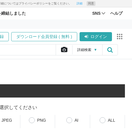
す。詳細についてはプライバシーポリシーをご覧ください。
詳細
同意
を締結しました
SNS
ヘルプ
録
ダウンロード会員登録 ( 無料 )
ログイン
詳細
検索
▼
選択してください
JPEG
PNG
AI
ALL