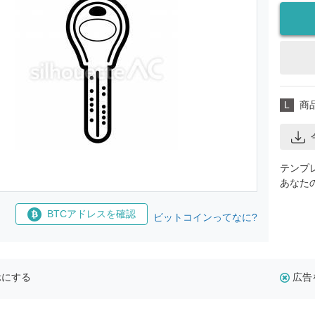
L
商
テンプ
あなた
BTCアドレスを確認
ビットコインってなに?
示にする
広告