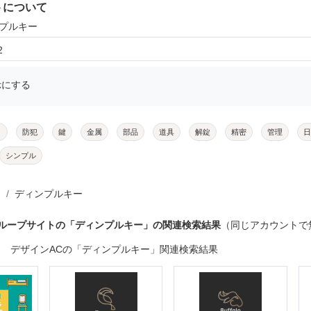
トについて
ンプルキー
2
示にする
メ
防犯
鍵
金属
部品
道具
解錠
精密
管理
日
シンプル
ディンプルキー
グループサイトの「ディンプルキー」の関連検索結果
（同じアカウントで
デザインACの「ディンプルキー」関連検索結果