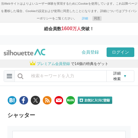
当Webサイトはよりよいユーザー体験を実現するためにCookieを使用しています。これ以降ページ
を遷移した場合、Cookieの設定および使用に同意したことになります。詳細についてはプライバシ
ーポリシーをご覧ください。
詳細
同意
1600
総会員数
万人
突破！
会員登録
ログイン
プレミアム会員登録
で14個の特典をゲット
詳細
▼
検索
シャッター