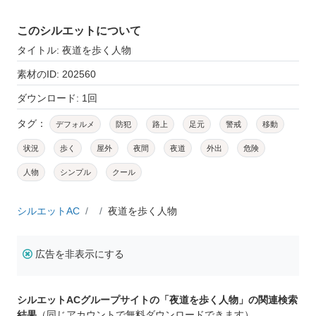
このシルエットについて
タイトル: 夜道を歩く人物
素材のID: 202560
ダウンロード: 1回
タグ：
デフォルメ
防犯
路上
足元
警戒
移動
状況
歩く
屋外
夜間
夜道
外出
危険
人物
シンプル
クール
シルエットAC
夜道を歩く人物
広告を非表示にする
シルエットACグループサイトの「夜道を歩く人物」の関連検索
結果
（同じアカウントで無料ダウンロードできます）