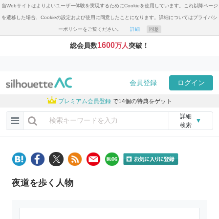
当Webサイトはよりよいユーザー体験を実現するためにCookieを使用しています。これ以降ページ
を遷移した場合、Cookieの設定および使用に同意したことになります。詳細についてはプライバシ
ーポリシーをご覧ください。
詳細
同意
1600
総会員数
万人
突破！
会員登録
ログイン
プレミアム会員登録
で14個の特典をゲット
詳細
▼
検索
夜道を歩く人物