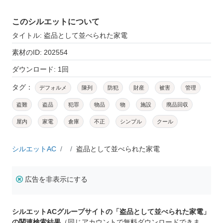
このシルエットについて
タイトル: 盗品として並べられた家電
素材のID: 202554
ダウンロード: 1回
タグ：
デフォルメ
陳列
防犯
財産
被害
管理
盗難
盗品
犯罪
物品
物
施設
廃品回収
屋内
家電
倉庫
不正
シンプル
クール
シルエットAC
盗品として並べられた家電
広告を非表示にする
シルエットACグループサイトの「盗品として並べられた家電」
の関連検索結果
（同じアカウントで無料ダウンロードできま