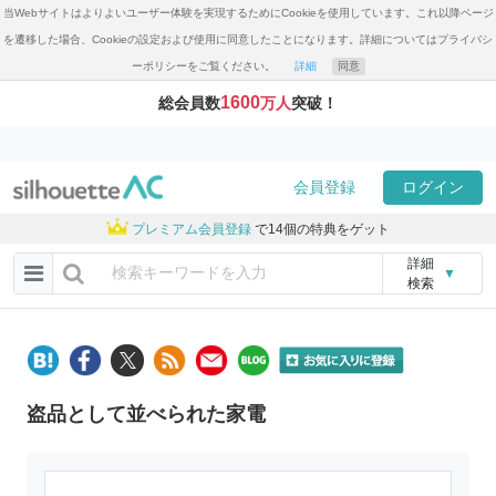
当Webサイトはよりよいユーザー体験を実現するためにCookieを使用しています。これ以降ページ
を遷移した場合、Cookieの設定および使用に同意したことになります。詳細についてはプライバシ
ーポリシーをご覧ください。
詳細
同意
1600
総会員数
万人
突破！
会員登録
ログイン
プレミアム会員登録
で14個の特典をゲット
詳細
▼
検索
盗品として並べられた家電