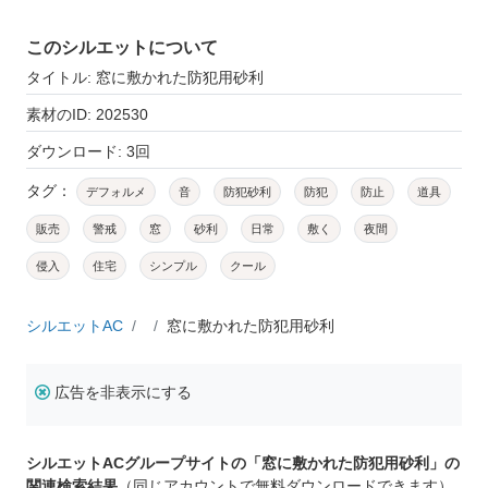
このシルエットについて
タイトル: 窓に敷かれた防犯用砂利
素材のID: 202530
ダウンロード: 3回
タグ：
デフォルメ
音
防犯砂利
防犯
防止
道具
販売
警戒
窓
砂利
日常
敷く
夜間
侵入
住宅
シンプル
クール
シルエットAC
窓に敷かれた防犯用砂利
広告を非表示にする
シルエットACグループサイトの「窓に敷かれた防犯用砂利」の
関連検索結果
（同じアカウントで無料ダウンロードできます）