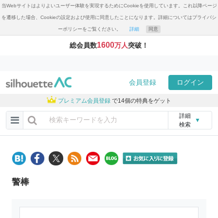
当Webサイトはよりよいユーザー体験を実現するためにCookieを使用しています。これ以降ページ
を遷移した場合、Cookieの設定および使用に同意したことになります。詳細についてはプライバシ
ーポリシーをご覧ください。
詳細
同意
1600
総会員数
万人
突破！
会員登録
ログイン
プレミアム会員登録
で14個の特典をゲット
詳細
▼
検索
警棒