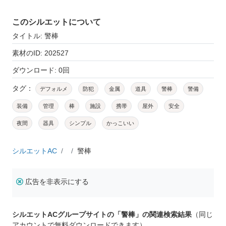
このシルエットについて
タイトル: 警棒
素材のID: 202527
ダウンロード: 0回
タグ：
デフォルメ
防犯
金属
道具
警棒
警備
装備
管理
棒
施設
携帯
屋外
安全
夜間
器具
シンプル
かっこいい
シルエットAC
警棒
広告を非表示にする
シルエットACグループサイトの「警棒」の関連検索結果
（同じ
アカウントで無料ダウンロードできます）