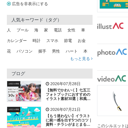
広告を非表示にする
人気キーワード（タグ）
人
プール
海
家
電話
女性
車
カレンダー
時計
スマホ
節電
お金
花
パソコン
握手
男性
ハート
本
もっと見る
矢印
猫
手
メール
トラック
木
犬
吹き出し
カメラ
星
プレゼント
ブログ
飛行機
グラフ
ビル
魚
家族
書類
2026年07月28日
お役立ち情報
【無料でかわいく】七五三
歩く
工場
会社
太陽
キラキラ
フォトブックにおすすめの
イラスト素材30選｜和風の
飾り付け素材が揃う
人物
虫眼鏡
花火
電車
ビジネス
2026年07月21日
お役立ち情報
子供
作業員
葉
相談
ピクトグラム
【もう迷わない】イラスト
に統一感を出す5つのコツ｜
資料・チラシがまとまるフ
このシルエットは