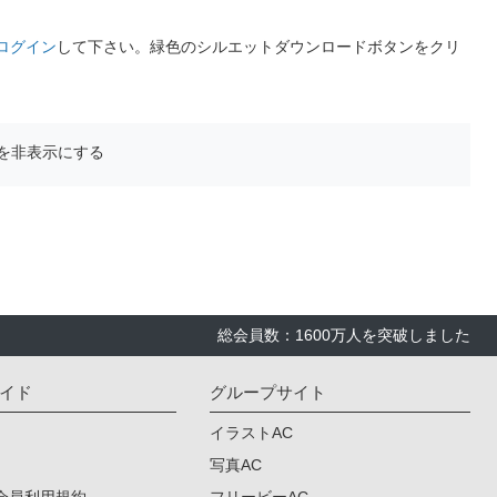
ログイン
して下さい。緑色のシルエットダウンロードボタンをクリ
を非表示にする
総会員数：1600万人を突破しました
イド
グループサイト
イラストAC
写真AC
会員利用規約
フリービーAC