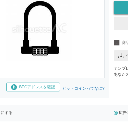
L
商
テンプ
あなた
BTCアドレスを確認
ビットコインってなに?
示にする
広告