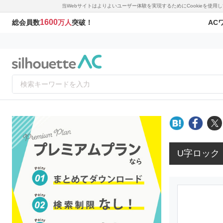
当Webサイトはよりよいユーザー体験を実現するためにCookieを使
1600
AC
総会員数
万人
突破！
U字ロック