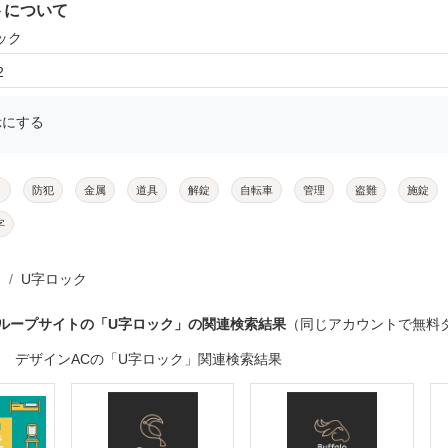
トについて
ック
2
示にする
メ
防犯
金属
道具
解錠
自転車
管理
盗難
施錠
字
U字ロック
グループサイトの「U字ロック」の関連検索結果
（同じアカウントで無料
デザインACの「U字ロック」関連検索結果