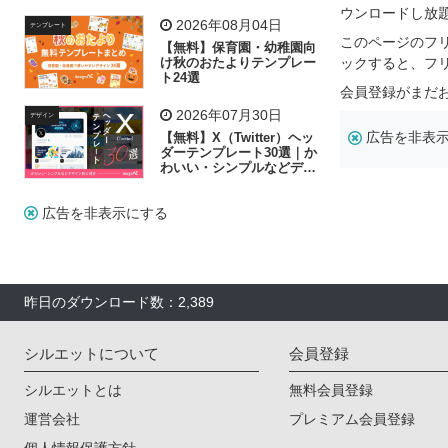
リー素材の選び方
ウンロードし放
2026年08月04日
テンプレート
このページのフ
【無料】保育園・幼稚園向
け秋のおたよりテンプレー
ックすると、フ
ト24選
会員登録がまだ
2026年07月30日
デザイン
広告を非表
【無料】X（Twitter）ヘッ
ダーテンプレート30選｜か
わいい・シンプルなどデザ
イン別に紹介
広告を非表示にする
昨日のダウンロード数：2,389
シルエットについて
会員登録
シルエットとは
無料会員登録
運営会社
プレミアム会員登録
個人情報保護方針