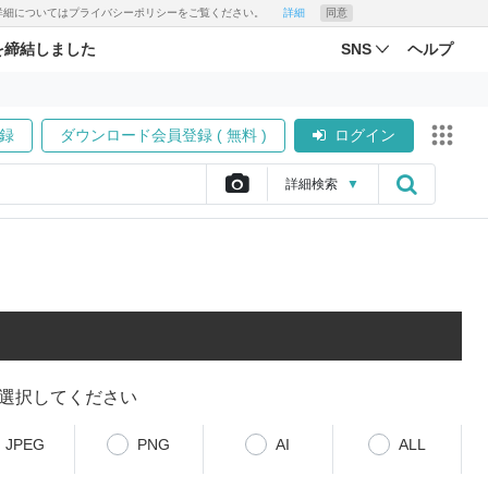
す。詳細についてはプライバシーポリシーをご覧ください。
詳細
同意
を締結しました
SNS
ヘルプ
録
ダウンロード会員登録 ( 無料 )
ログイン
詳細
検索
▼
選択してください
JPEG
PNG
AI
ALL