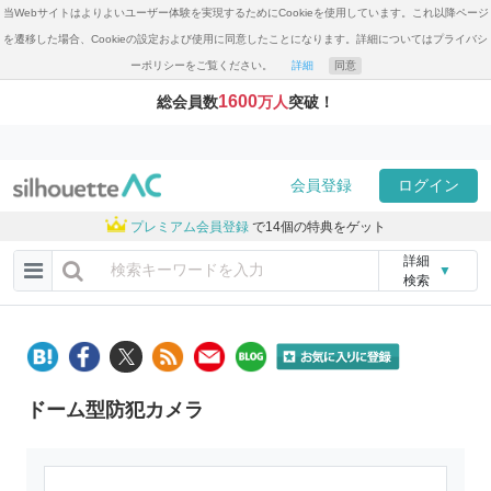
当Webサイトはよりよいユーザー体験を実現するためにCookieを使用しています。これ以降ページ
を遷移した場合、Cookieの設定および使用に同意したことになります。詳細についてはプライバシ
ーポリシーをご覧ください。
詳細
同意
1600
総会員数
万人
突破！
会員登録
ログイン
プレミアム会員登録
で14個の特典をゲット
詳細
▼
検索
ドーム型防犯カメラ