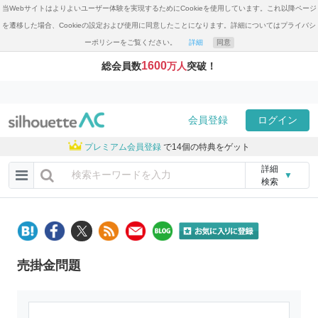
当Webサイトはよりよいユーザー体験を実現するためにCookieを使用しています。これ以降ページ
を遷移した場合、Cookieの設定および使用に同意したことになります。詳細についてはプライバシ
ーポリシーをご覧ください。
詳細
同意
1600
総会員数
万人
突破！
会員登録
ログイン
プレミアム会員登録
で14個の特典をゲット
詳細
▼
検索
売掛金問題