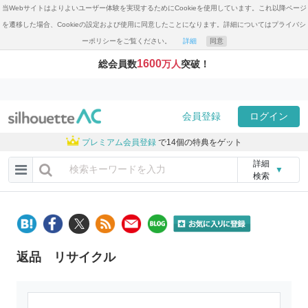
当Webサイトはよりよいユーザー体験を実現するためにCookieを使用しています。これ以降ページ
を遷移した場合、Cookieの設定および使用に同意したことになります。詳細についてはプライバシ
ーポリシーをご覧ください。
詳細
同意
1600
総会員数
万人
突破！
会員登録
ログイン
プレミアム会員登録
で14個の特典をゲット
詳細
▼
検索
返品 リサイクル