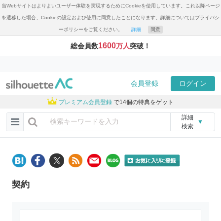
当Webサイトはよりよいユーザー体験を実現するためにCookieを使用しています。これ以降ページ
を遷移した場合、Cookieの設定および使用に同意したことになります。詳細についてはプライバシ
ーポリシーをご覧ください。
詳細
同意
1600
総会員数
万人
突破！
会員登録
ログイン
プレミアム会員登録
で14個の特典をゲット
詳細
▼
検索
契約