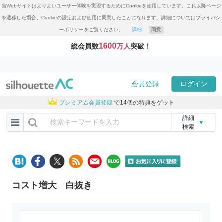
当Webサイトはよりよいユーザー体験を実現するためにCookieを使用しています。これ以降ページ
を遷移した場合、Cookieの設定および使用に同意したことになります。詳細についてはプライバシ
ーポリシーをご覧ください。
詳細
同意
1600
総会員数
万人
突破！
会員登録
ログイン
プレミアム会員登録
で14個の特典をゲット
詳細
▼
検索
コスト増大 白抜き