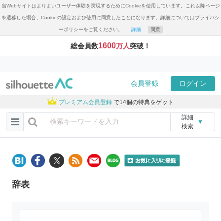
当Webサイトはよりよいユーザー体験を実現するためにCookieを使用しています。これ以降ページ
を遷移した場合、Cookieの設定および使用に同意したことになります。詳細についてはプライバシ
ーポリシーをご覧ください。
詳細
同意
1600
総会員数
万人
突破！
会員登録
ログイン
プレミアム会員登録
で14個の特典をゲット
詳細
▼
検索
辞表