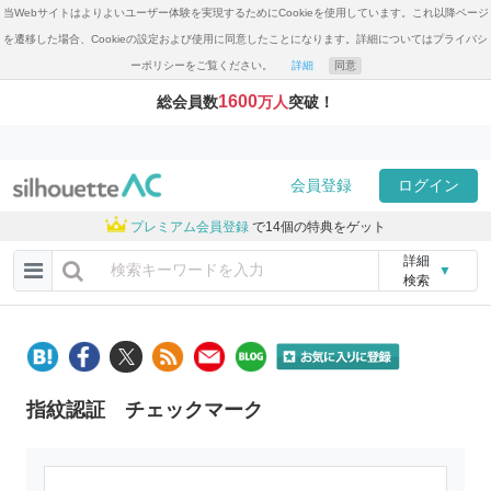
当Webサイトはよりよいユーザー体験を実現するためにCookieを使用しています。これ以降ページ
を遷移した場合、Cookieの設定および使用に同意したことになります。詳細についてはプライバシ
ーポリシーをご覧ください。
詳細
同意
1600
総会員数
万人
突破！
会員登録
ログイン
プレミアム会員登録
で14個の特典をゲット
詳細
▼
検索
指紋認証 チェックマーク