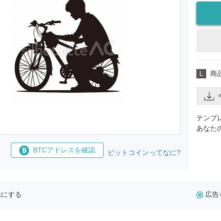
L
商
テンプ
あなた
BTCアドレスを確認
ビットコインってなに?
示にする
広告