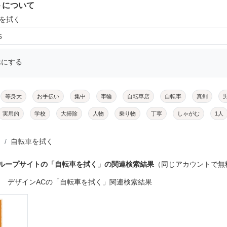
トについて
車を拭く
6
示にする
等身大
お手伝い
集中
車輪
自転車店
自転車
真剣
実用的
学校
大掃除
人物
乗り物
丁寧
しゃがむ
1人
自転車を拭く
グループサイトの「自転車を拭く」の関連検索結果
（同じアカウントで無
デザインACの「自転車を拭く」関連検索結果