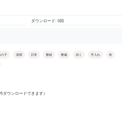
ダウンロード: 0回
男の子
清掃
日常
整頓
整備
拭く
手入れ
布
料ダウンロードできます）