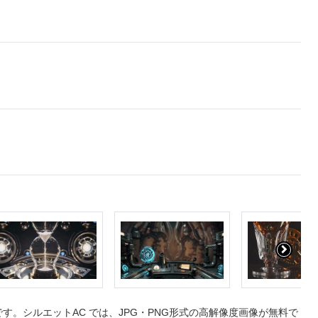
。シルエットAC では、JPG・PNG形式の高解像度画像が無料で