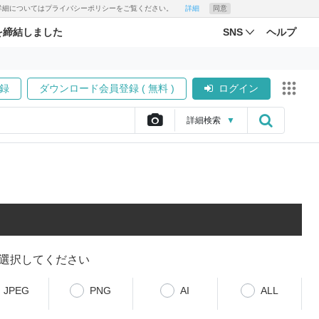
す。詳細についてはプライバシーポリシーをご覧ください。
詳細
同意
を締結しました
SNS
ヘルプ
録
ダウンロード会員登録 ( 無料 )
ログイン
詳細
検索
▼
選択してください
JPEG
PNG
AI
ALL