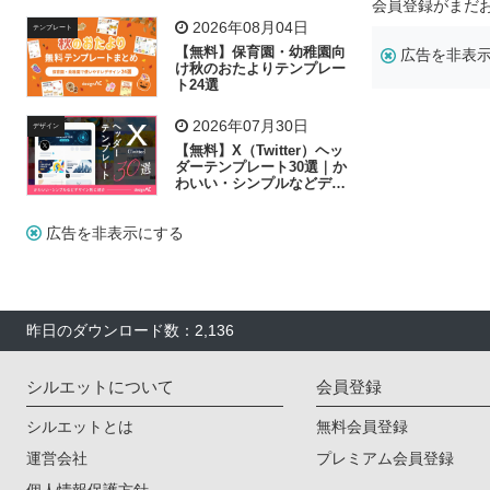
飾り付け素材が揃う
会員登録がまだ
2026年08月04日
テンプレート
【無料】保育園・幼稚園向
広告を非表
け秋のおたよりテンプレー
ト24選
2026年07月30日
デザイン
【無料】X（Twitter）ヘッ
ダーテンプレート30選｜か
わいい・シンプルなどデザ
イン別に紹介
広告を非表示にする
昨日のダウンロード数：2,136
シルエットについて
会員登録
シルエットとは
無料会員登録
運営会社
プレミアム会員登録
個人情報保護方針