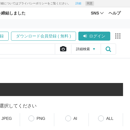
す。詳細についてはプライバシーポリシーをご覧ください。
詳細
同意
を締結しました
SNS
ヘルプ
録
ダウンロード会員登録 ( 無料 )
ログイン
詳細
検索
▼
選択してください
JPEG
PNG
AI
ALL