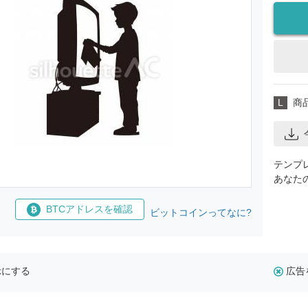
L
商
テンプ
あなた
BTCアドレスを確認
ビットコインってなに?
示にする
広告