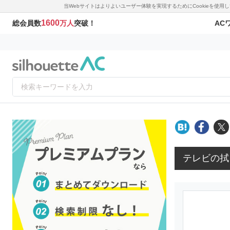
当Webサイトはよりよいユーザー体験を実現するためにCookieを使
1600
AC
総会員数
万人
突破！
テレビの拭