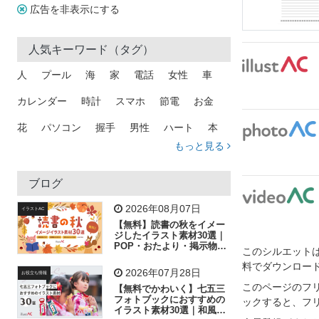
広告を非表示にする
人気キーワード（タグ）
人
プール
海
家
電話
女性
車
カレンダー
時計
スマホ
節電
お金
花
パソコン
握手
男性
ハート
本
もっと見る
矢印
猫
手
メール
トラック
木
犬
吹き出し
カメラ
星
プレゼント
ブログ
飛行機
グラフ
ビル
魚
家族
書類
2026年08月07日
イラストAC
【無料】読書の秋をイメー
歩く
工場
会社
太陽
キラキラ
ジしたイラスト素材30選｜
POP・おたより・掲示物に
このシルエットは
おすすめ
人物
虫眼鏡
花火
電車
ビジネス
料でダウンロー
2026年07月28日
お役立ち情報
子供
作業員
葉
相談
ピクトグラム
このページのフ
【無料でかわいく】七五三
フォトブックにおすすめの
ックすると、フ
イラスト素材30選｜和風の