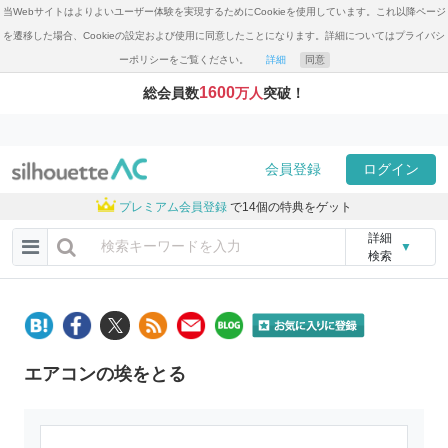
当Webサイトはよりよいユーザー体験を実現するためにCookieを使用しています。これ以降ページ
を遷移した場合、Cookieの設定および使用に同意したことになります。詳細についてはプライバシ
ーポリシーをご覧ください。
詳細
同意
1600
総会員数
万人
突破！
会員登録
ログイン
プレミアム会員登録
で14個の特典をゲット
詳細
▼
検索
エアコンの埃をとる