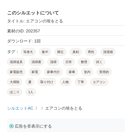
このシルエットについて
タイトル: エアコンの埃をとる
素材のID: 202357
ダウンロード: 1回
タグ：
等身大
集中
脚立
真剣
男性
清潔感
清掃道具
清掃業
清掃
日常
整理
拭く
家電販売
家電
家事代行
家事
室内
実用的
大掃除
夏
取り付け
人物
丁寧
エアコン
ほこり
1人
シルエットAC
エアコンの埃をとる
広告を非表示にする