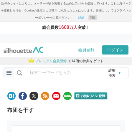
当Webサイトはよりよいユーザー体験を実現するためにCookieを使用しています。これ以降ページ
を遷移した場合、Cookieの設定および使用に同意したことになります。詳細についてはプライバシ
ーポリシーをご覧ください。
詳細
同意
1600
総会員数
万人
突破！
会員登録
ログイン
プレミアム会員登録
で14個の特典をゲット
詳細
▼
検索
布団を干す