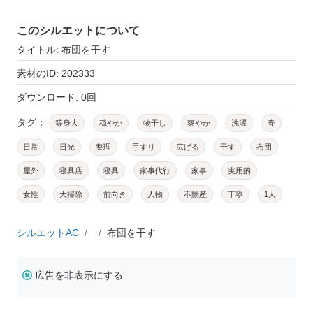
このシルエットについて
タイトル: 布団を干す
素材のID: 202333
ダウンロード: 0回
タグ：
等身大
穏やか
物干し
爽やか
洗濯
春
日常
日光
整理
手すり
広げる
干す
布団
屋外
寝具店
寝具
家事代行
家事
実用的
女性
大掃除
前向き
人物
不動産
丁寧
1人
シルエットAC
布団を干す
広告を非表示にする