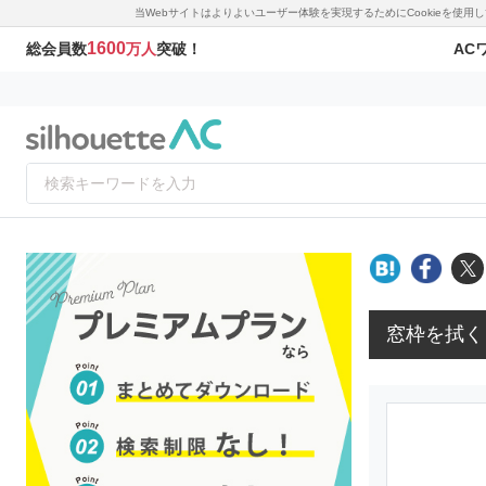
当Webサイトはよりよいユーザー体験を実現するためにCookieを使
1600
AC
総会員数
万人
突破！
窓枠を拭く