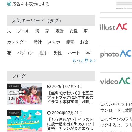
広告を非表示にする
人気キーワード（タグ）
人
プール
海
家
電話
女性
車
カレンダー
時計
スマホ
節電
お金
花
パソコン
握手
男性
ハート
本
もっと見る
矢印
猫
手
メール
トラック
木
犬
吹き出し
カメラ
星
プレゼント
ブログ
飛行機
グラフ
ビル
魚
家族
書類
2026年07月28日
お役立ち情報
【無料でかわいく】七五三
歩く
工場
会社
太陽
キラキラ
フォトブックにおすすめの
イラスト素材30選｜和風の
このシルエットは
飾り付け素材が揃う
人物
虫眼鏡
花火
電車
ビジネス
ウンロードし放
2026年07月21日
お役立ち情報
子供
作業員
葉
相談
ピクトグラム
このページのフ
【もう迷わない】イラスト
に統一感を出す5つのコツ｜
ックすると、フ
資料・チラシがまとまるフ