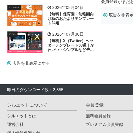
リー素材の選び方
会員登録がまだ
2026年08月04日
テンプレート
【無料】保育園・幼稚園向
広告を非表
け秋のおたよりテンプレー
ト24選
2026年07月30日
デザイン
【無料】X（Twitter）ヘッ
ダーテンプレート30選｜か
わいい・シンプルなどデザ
イン別に紹介
広告を非表示にする
昨日のダウンロード数：2,555
シルエットについて
会員登録
シルエットとは
無料会員登録
運営会社
プレミアム会員登録
個人情報保護方針