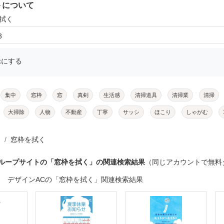
トについて
を拭く
3
示にする
集中
窓枠
窓
真剣
生活感
清掃道具
清掃業
清掃
大掃除
人物
不動産
丁寧
サッシ
ほこり
しゃがむ
窓枠を拭く
グループサイトの「窓枠を拭く」の関連検索結果
（同じアカウントで無料
デザインACの「窓枠を拭く」関連検索結果