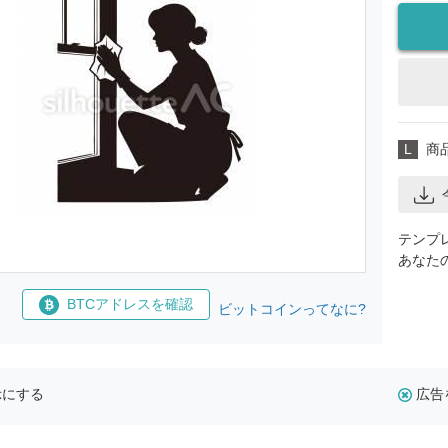
L
商
テンプ
あなた
BTCアドレスを確認
ビットコインってなに?
示にする
広告