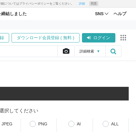
す。詳細についてはプライバシーポリシーをご覧ください。
詳細
同意
を締結しました
SNS
ヘルプ
録
ダウンロード会員登録 ( 無料 )
ログイン
詳細
検索
▼
選択してください
JPEG
PNG
AI
ALL