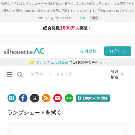
当Webサイトはよりよいユーザー体験を実現するためにCookieを使用しています。これ以降ページ
を遷移した場合、Cookieの設定および使用に同意したことになります。詳細についてはプライバシ
ーポリシーをご覧ください。
詳細
同意
1600
総会員数
万人
突破！
会員登録
ログイン
プレミアム会員登録
で14個の特典をゲット
詳細
▼
検索
ランプシェードを拭く