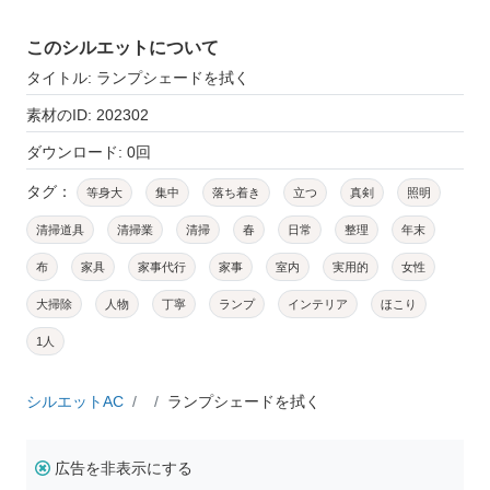
このシルエットについて
タイトル: ランプシェードを拭く
素材のID: 202302
ダウンロード: 0回
タグ：
等身大
集中
落ち着き
立つ
真剣
照明
清掃道具
清掃業
清掃
春
日常
整理
年末
布
家具
家事代行
家事
室内
実用的
女性
大掃除
人物
丁寧
ランプ
インテリア
ほこり
1人
シルエットAC
ランプシェードを拭く
広告を非表示にする