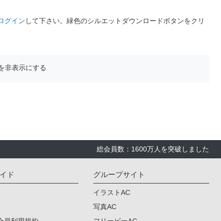
ログイン
して下さい。緑色のシルエットダウンロードボタンをクリ
を非表示にする
総会員数：1600万人を突破しました
イド
グループサイト
イラストAC
写真AC
会員利用規約
フリービーAC