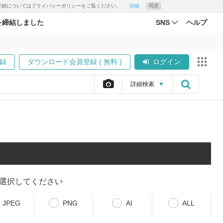
す。詳細についてはプライバシーポリシーをご覧ください。
詳細
同意
を締結しました
SNS
ヘルプ
録
ダウンロード会員登録 ( 無料 )
ログイン
詳細
検索
▼
選択してください
JPEG
PNG
AI
ALL