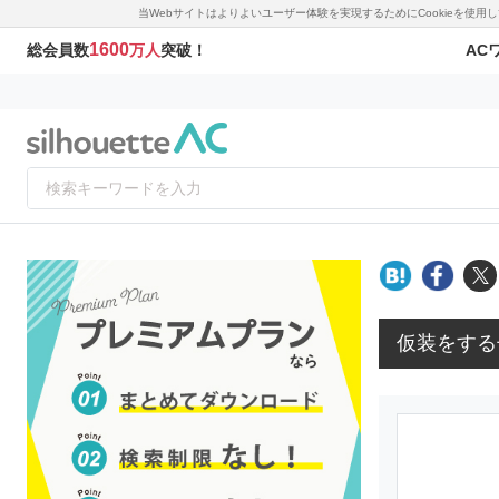
当Webサイトはよりよいユーザー体験を実現するためにCookieを使
1600
AC
総会員数
万人
突破！
仮装をする