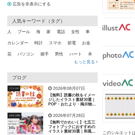
広告を非表示にする
人気キーワード（タグ）
人
プール
海
家
電話
女性
車
カレンダー
時計
スマホ
節電
お金
花
パソコン
握手
男性
ハート
本
もっと見る
矢印
猫
手
メール
トラック
木
犬
吹き出し
カメラ
星
プレゼント
ブログ
飛行機
グラフ
ビル
魚
家族
書類
2026年08月07日
イラストAC
【無料】読書の秋をイメー
歩く
工場
会社
太陽
キラキラ
ジしたイラスト素材30選｜
POP・おたより・掲示物に
おすすめ
人物
虫眼鏡
花火
電車
ビジネス
2026年07月28日
お役立ち情報
子供
作業員
葉
相談
ピクトグラム
【無料でかわいく】七五三
フォトブックにおすすめの
イラスト素材30選｜和風の
このシルエットは