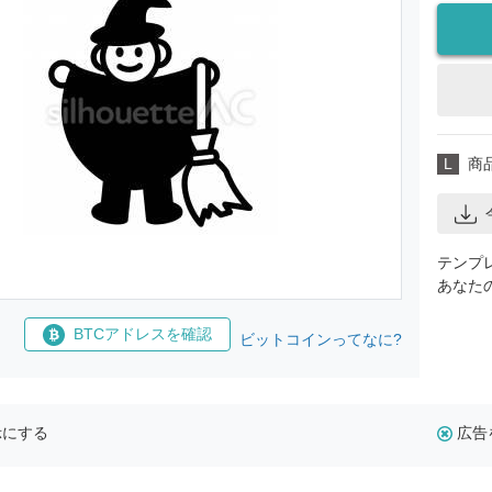
L
商
テンプ
あなた
BTCアドレスを確認
ビットコインってなに?
示にする
広告