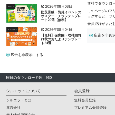
飾り付け素材が揃う
無料でダウンロ
2026年08月08日
イベント
このページのフ
防災訓練・防災イベントの
ポスター・チラシテンプレ
ックすると、フ
ート20選【無料】
会員登録がまだ
2026年08月04日
テンプレート
広告を非表
【無料】保育園・幼稚園向
け秋のおたよりテンプレー
ト24選
広告を非表示にする
昨日のダウンロード数：960
シルエットについて
会員登録
シルエットとは
無料会員登録
運営会社
プレミアム会員登録
個人情報保護方針