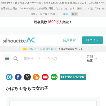
当Webサイトはよりよいユーザー体験を実現するためにCookieを使用しています。これ以降ページ
を遷移した場合、Cookieの設定および使用に同意したことになります。詳細についてはプライバシ
ーポリシーをご覧ください。
詳細
同意
1600
総会員数
万人
突破！
会員登録
ログイン
プレミアム会員登録
で14個の特典をゲット
詳細
▼
検索
かぼちゃをもつ女の子