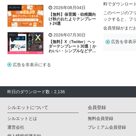
飾り付け素材が揃う
料でダウンロー
2026年08月04日
テンプレート
このページのフ
【無料】保育園・幼稚園向
け秋のおたよりテンプレー
ックすると、フ
ト24選
会員登録がまだ
2026年07月30日
デザイン
広告を非表
【無料】X（Twitter）ヘッ
ダーテンプレート30選｜か
わいい・シンプルなどデザ
イン別に紹介
広告を非表示にする
昨日のダウンロード数：2,136
シルエットについて
会員登録
シルエットとは
無料会員登録
運営会社
プレミアム会員登録
個人情報保護方針