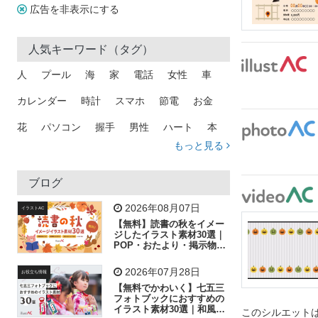
広告を非表示にする
人気キーワード（タグ）
人
プール
海
家
電話
女性
車
カレンダー
時計
スマホ
節電
お金
花
パソコン
握手
男性
ハート
本
もっと見る
矢印
猫
手
メール
トラック
木
犬
吹き出し
カメラ
星
プレゼント
ブログ
飛行機
グラフ
ビル
魚
家族
書類
2026年08月07日
イラストAC
【無料】読書の秋をイメー
歩く
工場
会社
太陽
キラキラ
ジしたイラスト素材30選｜
POP・おたより・掲示物に
おすすめ
人物
虫眼鏡
花火
電車
ビジネス
2026年07月28日
お役立ち情報
子供
作業員
葉
相談
ピクトグラム
【無料でかわいく】七五三
フォトブックにおすすめの
イラスト素材30選｜和風の
このシルエットは