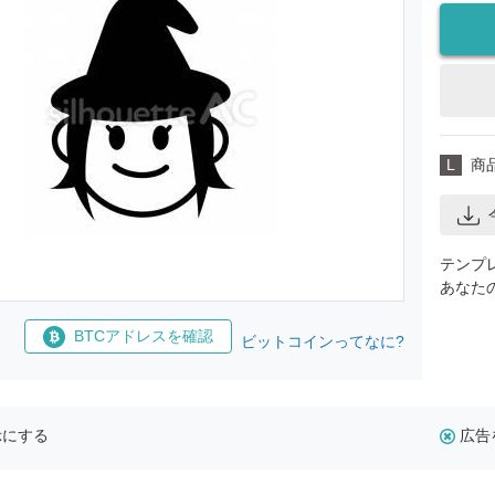
L
商
テンプ
あなた
BTCアドレスを確認
ビットコインってなに?
示にする
広告