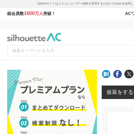
当Webサイトはよりよいユーザー体験を実現するためにCookieを使
1600
AC
総会員数
万人
突破！
仮装をする