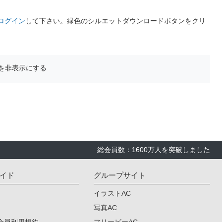
ログイン
して下さい。緑色のシルエットダウンロードボタンをクリ
を非表示にする
総会員数：1600万人を突破しました
イド
グループサイト
イラストAC
写真AC
会員利用規約
フリービーAC