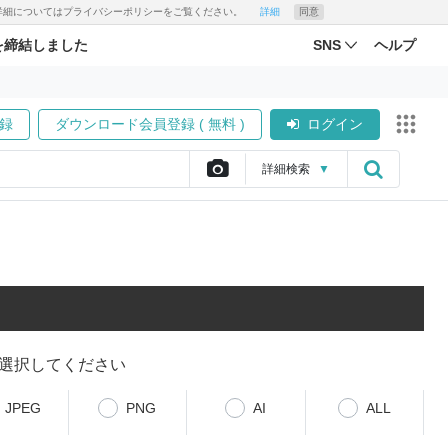
す。詳細についてはプライバシーポリシーをご覧ください。
詳細
同意
を締結しました
SNS
ヘルプ
録
ダウンロード会員登録 ( 無料 )
ログイン
詳細
検索
▼
選択してください
JPEG
PNG
AI
ALL