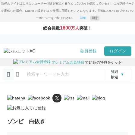
当Webサイトはよりよいユーザー体験を実現するためにCookieを使用しています。これ以降ページ
を遷移した場合、Cookieの設定および使用に同意したことになります。詳細についてはプライバシ
ーポリシーをご覧ください。
詳細
同意
1600
総会員数
万人
突破！
会員登録
ログイン
プレミアム会員登録
で14個の特典をゲット
詳細
▼
検索
ゾンビ 白抜き