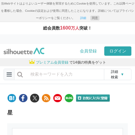
当Webサイトはよりよいユーザー体験を実現するためにCookieを使用しています。これ以降ページ
を遷移した場合、Cookieの設定および使用に同意したことになります。詳細についてはプライバシ
ーポリシーをご覧ください。
詳細
同意
1600
総会員数
万人
突破！
会員登録
ログイン
プレミアム会員登録
で14個の特典をゲット
詳細
▼
検索
星