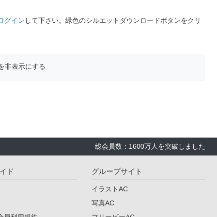
ログイン
して下さい。緑色のシルエットダウンロードボタンをクリ
を非表示にする
総会員数：1600万人を突破しました
イド
グループサイト
イラストAC
写真AC
会員利用規約
フリービーAC