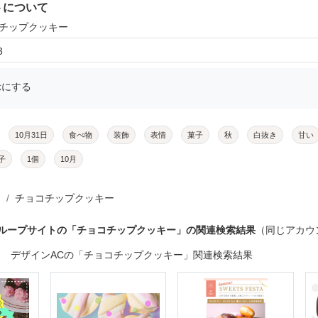
トについて
コチップクッキー
3
示にする
10月31日
食べ物
装飾
表情
菓子
秋
白抜き
甘い
子
1個
10月
チョコチップクッキー
グループサイトの「チョコチップクッキー」の関連検索結果
（同じアカウ
デザインACの「チョコチップクッキー」関連検索結果