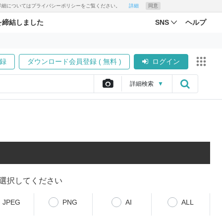
す。詳細についてはプライバシーポリシーをご覧ください。
詳細
同意
を締結しました
SNS
ヘルプ
録
ダウンロード会員登録 ( 無料 )
ログイン
詳細
検索
▼
選択してください
JPEG
PNG
AI
ALL