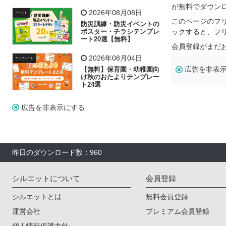
飾り付け素材が揃う
が無料でダウン
2026年08月08日
イベント
このページのフ
防災訓練・防災イベントの
ポスター・チラシテンプレ
ックすると、フ
ート20選【無料】
会員登録がまだ
2026年08月04日
テンプレート
広告を非表
【無料】保育園・幼稚園向
け秋のおたよりテンプレー
ト24選
広告を非表示にする
昨日のダウンロード数：960
シルエットについて
会員登録
シルエットとは
無料会員登録
運営会社
プレミアム会員登録
個人情報保護方針