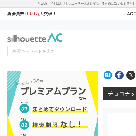
当Webサイトはよりよいユーザー体験を実現するためにCookieを使
1600
AC
総会員数
万人
突破！
チョコチッ