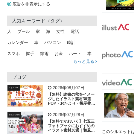
広告を非表示にする
人気キーワード（タグ）
人
プール
家
海
女性
電話
カレンダー
車
パソコン
時計
スマホ
握手
節電
お金
ハート
本
もっと見る
花
矢印
男性
犬
メール
トラック
吹き出し
猫
ビル
カメラ
木
星
ブログ
手
グラフ
プレゼント
歩く
飛行機
2026年08月07日
イラストAC
【無料】読書の秋をイメー
工場
家族
書類
子供
魚
ビジネス
ジしたイラスト素材30選｜
POP・おたより・掲示物に
おすすめ
人物
虫眼鏡
ピクトグラム
キラキラ
2026年07月28日
お役立ち情報
会社
作業員
花火
電車
葉
太陽
【無料でかわいく】七五三
フォトブックにおすすめの
イラスト素材30選｜和風の
相談
このシルエットは