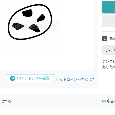
L
商
テンプ
あなた
BTCアドレスを確認
ビットコインってなに?
示にする
広告