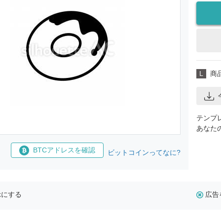
L
商
テンプ
あなた
BTCアドレスを確認
ビットコインってなに?
示にする
広告