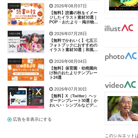
飛行機
グラフ
ビル
魚
家族
書類
2026年08月07日
イラストAC
【無料】読書の秋をイメー
歩く
工場
会社
太陽
キラキラ
ジしたイラスト素材30選｜
POP・おたより・掲示物に
おすすめ
人物
虫眼鏡
花火
電車
ビジネス
2026年07月28日
お役立ち情報
子供
作業員
葉
相談
ピクトグラム
【無料でかわいく】七五三
フォトブックにおすすめの
イラスト素材30選｜和風の
飾り付け素材が揃う
2026年08月04日
テンプレート
【無料】保育園・幼稚園向
け秋のおたよりテンプレー
ト24選
2026年07月30日
デザイン
【無料】X（Twitter）ヘッ
ダーテンプレート30選｜か
わいい・シンプルなどデザ
イン別に紹介
広告を非表示にする
このシルエットは