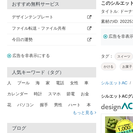
このシルエッ
おすすめ無料サービス
タイトル: ドー
デザインテンプレート
素材のID: 20225
ファイル転送・ファイル共有
広告を非表
今日の運勢
広告を非表示にする
タグ：
スイーツ
かける
お菓子
人気キーワード（タグ）
人
プール
海
家
電話
女性
車
シルエットAC
カレンダー
時計
スマホ
節電
お金
シルエットAC
花
パソコン
握手
男性
ハート
本
もっと見る
矢印
猫
手
メール
トラック
木
犬
吹き出し
カメラ
星
プレゼント
ブログ