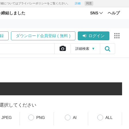
す。詳細についてはプライバシーポリシーをご覧ください。
詳細
同意
を締結しました
SNS
ヘルプ
録
ダウンロード会員登録 ( 無料 )
ログイン
詳細
検索
▼
選択してください
JPEG
PNG
AI
ALL