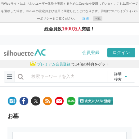
当Webサイトはよりよいユーザー体験を実現するためにCookieを使用しています。これ以降ページ
を遷移した場合、Cookieの設定および使用に同意したことになります。詳細についてはプライバシ
ーポリシーをご覧ください。
詳細
同意
1600
総会員数
万人
突破！
会員登録
ログイン
プレミアム会員登録
で14個の特典をゲット
詳細
▼
検索
お墓