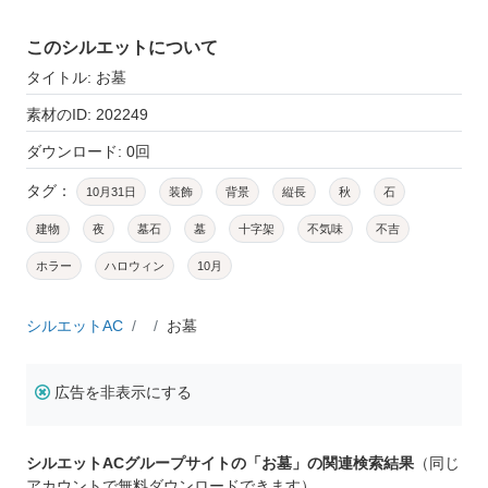
このシルエットについて
タイトル: お墓
素材のID: 202249
ダウンロード: 0回
タグ：
10月31日
装飾
背景
縦長
秋
石
建物
夜
墓石
墓
十字架
不気味
不吉
ホラー
ハロウィン
10月
シルエットAC
お墓
広告を非表示にする
シルエットACグループサイトの「お墓」の関連検索結果
（同じ
アカウントで無料ダウンロードできます）