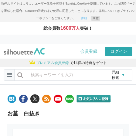
当Webサイトはよりよいユーザー体験を実現するためにCookieを使用しています。これ以降ページ
を遷移した場合、Cookieの設定および使用に同意したことになります。詳細についてはプライバシ
ーポリシーをご覧ください。
詳細
同意
1600
総会員数
万人
突破！
会員登録
ログイン
プレミアム会員登録
で14個の特典をゲット
詳細
▼
検索
お墓 白抜き