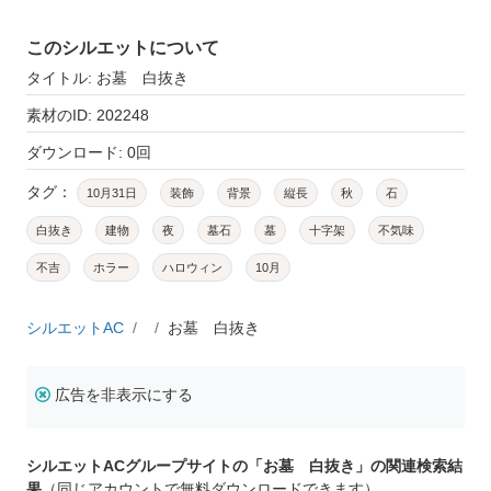
このシルエットについて
タイトル: お墓 白抜き
素材のID: 202248
ダウンロード: 0回
タグ：
10月31日
装飾
背景
縦長
秋
石
白抜き
建物
夜
墓石
墓
十字架
不気味
不吉
ホラー
ハロウィン
10月
シルエットAC
お墓 白抜き
広告を非表示にする
シルエットACグループサイトの「お墓 白抜き」の関連検索結
果
（同じアカウントで無料ダウンロードできます）