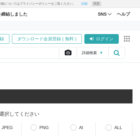
す。詳細についてはプライバシーポリシーをご覧ください。
詳細
同意
を締結しました
SNS
ヘルプ
録
ダウンロード会員登録 ( 無料 )
ログイン
詳細
検索
▼
選択してください
JPEG
PNG
AI
ALL