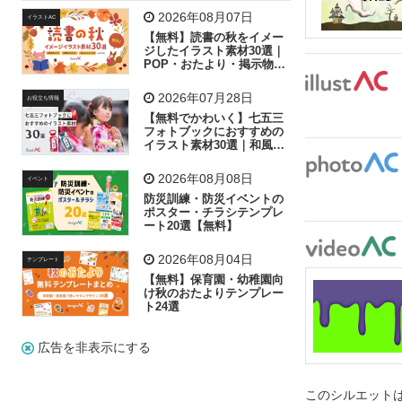
飛行機
グラフ
ビル
魚
家族
書類
2026年08月07日
イラストAC
【無料】読書の秋をイメー
歩く
工場
会社
太陽
キラキラ
ジしたイラスト素材30選｜
POP・おたより・掲示物に
おすすめ
人物
虫眼鏡
花火
電車
ビジネス
2026年07月28日
お役立ち情報
子供
作業員
葉
相談
ピクトグラム
【無料でかわいく】七五三
フォトブックにおすすめの
イラスト素材30選｜和風の
飾り付け素材が揃う
2026年08月08日
イベント
防災訓練・防災イベントの
ポスター・チラシテンプレ
ート20選【無料】
2026年08月04日
テンプレート
【無料】保育園・幼稚園向
け秋のおたよりテンプレー
ト24選
広告を非表示にする
このシルエットは