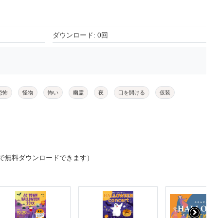
ダウンロード: 0回
恐怖
怪物
怖い
幽霊
夜
口を開ける
仮装
で無料ダウンロードできます）