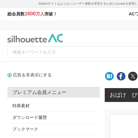
当Webサイトはよりよいユーザー体験を実現するためにCookieを使
1600
AC
総会員数
万人
突破！
広告を非表示にする
プレミアム会員メニュー
おばけ び
特典素材
ダウンロード履歴
ブックマーク