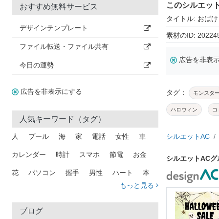
このシルエッ
おすすめ無料サービス
タイトル: おば
デザインテンプレート
素材のID: 20224
ファイル転送・ファイル共有
広告を非表
今日の運勢
広告を非表示にする
タグ：
モンスタ
ハロウィン
コ
人気キーワード（タグ）
人
プール
海
家
電話
女性
車
シルエットAC
カレンダー
時計
スマホ
節電
お金
シルエットAC
花
パソコン
握手
男性
ハート
本
もっと見る
矢印
猫
手
メール
トラック
木
犬
吹き出し
カメラ
星
プレゼント
ブログ