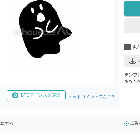
L
商
テンプ
あなた
BTCアドレスを確認
ビットコインってなに?
示にする
広告