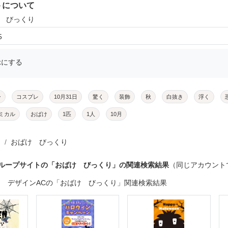
トについて
け びっくり
5
示にする
ー
コスプレ
10月31日
驚く
装飾
秋
白抜き
浮く
ミカル
おばけ
1匹
1人
10月
おばけ びっくり
グループサイトの「おばけ びっくり」の関連検索結果
（同じアカウント
デザインACの「おばけ びっくり」関連検索結果