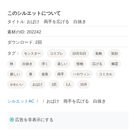
このシルエットについて
タイトル: おばけ 両手を広げる 白抜き
素材のID: 202242
ダウンロード: 2回
タグ：
モンスター
コスプレ
10月31日
装飾
笑顔
秋
白抜き
浮く
楽しい
怪物
広げる
幽霊
嬉しい
夜
仮装
両手
ハロウィン
コミカル
かわいい
おばけ
1匹
1人
10月
シルエットAC
おばけ 両手を広げる 白抜き
広告を非表示にする