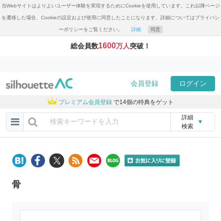
当Webサイトはよりよいユーザー体験を実現するためにCookieを使用しています。これ以降ページ
を遷移した場合、Cookieの設定および使用に同意したことになります。詳細についてはプライバシ
ーポリシーをご覧ください。
詳細
同意
1600
総会員数
万人
突破！
会員登録
ログイン
プレミアム会員登録
で14個の特典をゲット
詳細
▼
検索
骨