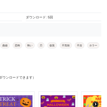
ダウンロード: 5回
曲線
恐怖
怖い
刃
仮装
不気味
不吉
ホラー
ダウンロードできます）