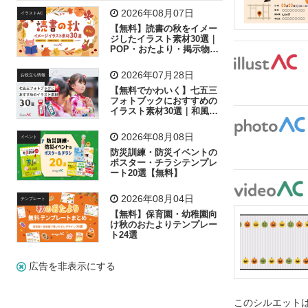
飛行機
グラフ
ビル
魚
家族
書類
2026年08月07日
イラストAC
【無料】読書の秋をイメー
歩く
工場
会社
太陽
キラキラ
ジしたイラスト素材30選｜
POP・おたより・掲示物に
おすすめ
人物
虫眼鏡
花火
電車
ビジネス
2026年07月28日
お役立ち情報
子供
作業員
葉
相談
ピクトグラム
【無料でかわいく】七五三
フォトブックにおすすめの
イラスト素材30選｜和風の
飾り付け素材が揃う
2026年08月08日
イベント
防災訓練・防災イベントの
ポスター・チラシテンプレ
ート20選【無料】
2026年08月04日
テンプレート
【無料】保育園・幼稚園向
け秋のおたよりテンプレー
ト24選
広告を非表示にする
このシルエットは