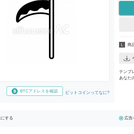
L
商
テンプ
あなた
BTCアドレスを確認
ビットコインってなに?
示にする
広告