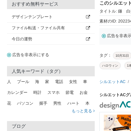
このシルエッ
おすすめ無料サービス
タイトル: 鎌 
デザインテンプレート
素材のID: 20223
ファイル転送・ファイル共有
広告を非表
今日の運勢
広告を非表示にする
タグ：
10月31日
ハロウィン
1
人気キーワード（タグ）
人
プール
海
家
電話
女性
車
シルエットAC
カレンダー
時計
スマホ
節電
お金
シルエットAC
花
パソコン
握手
男性
ハート
本
もっと見る
矢印
猫
手
メール
トラック
木
犬
吹き出し
カメラ
星
プレゼント
ブログ