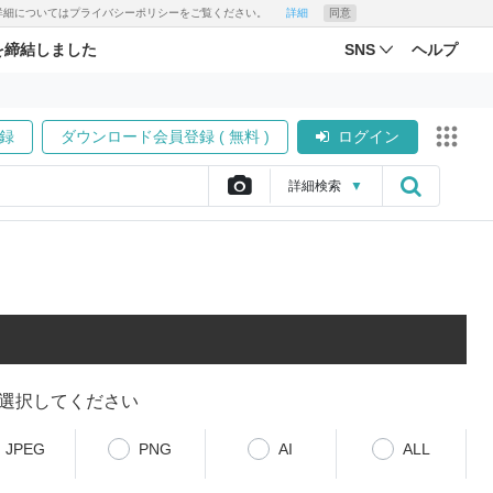
す。詳細についてはプライバシーポリシーをご覧ください。
詳細
同意
を締結しました
SNS
ヘルプ
録
ダウンロード会員登録 ( 無料 )
ログイン
詳細
検索
▼
選択してください
JPEG
PNG
AI
ALL