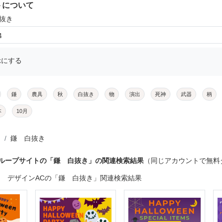
トについて
白抜き
4
示にする
鎌
農具
秋
白抜き
物
演出
死神
武器
柄
本
10月
鎌 白抜き
グループサイトの「鎌 白抜き」の関連検索結果
（同じアカウントで無料
デザインACの「鎌 白抜き」関連検索結果