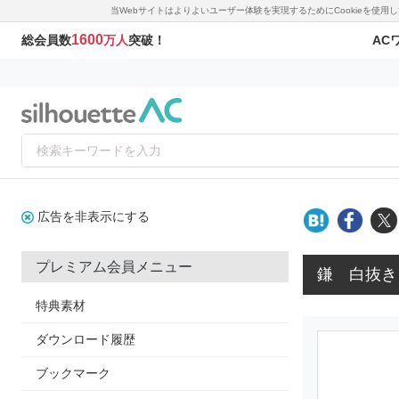
当Webサイトはよりよいユーザー体験を実現するためにCookieを使
1600
AC
総会員数
万人
突破！
広告を非表示にする
プレミアム会員メニュー
鎌 白抜き
特典素材
ダウンロード履歴
ブックマーク