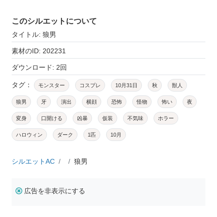
このシルエットについて
タイトル: 狼男
素材のID: 202231
ダウンロード: 2回
タグ：
モンスター
コスプレ
10月31日
秋
獣人
狼男
牙
演出
横顔
恐怖
怪物
怖い
夜
変身
口開ける
凶暴
仮装
不気味
ホラー
ハロウィン
ダーク
1匹
10月
シルエットAC
狼男
広告を非表示にする