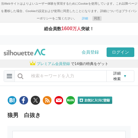
当Webサイトはよりよいユーザー体験を実現するためにCookieを使用しています。これ以降ページ
を遷移した場合、Cookieの設定および使用に同意したことになります。詳細についてはプライバシ
ーポリシーをご覧ください。
詳細
同意
1600
総会員数
万人
突破！
会員登録
ログイン
プレミアム会員登録
で14個の特典をゲット
詳細
▼
検索
狼男 白抜き