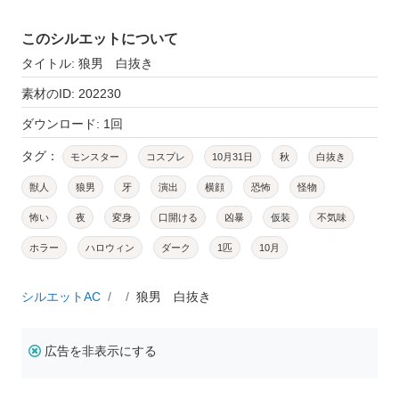
このシルエットについて
タイトル: 狼男 白抜き
素材のID: 202230
ダウンロード: 1回
タグ：
モンスター
コスプレ
10月31日
秋
白抜き
獣人
狼男
牙
演出
横顔
恐怖
怪物
怖い
夜
変身
口開ける
凶暴
仮装
不気味
ホラー
ハロウィン
ダーク
1匹
10月
シルエットAC
狼男 白抜き
広告を非表示にする