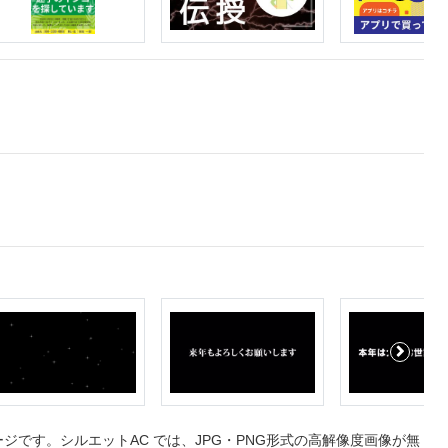
です。シルエットAC では、JPG・PNG形式の高解像度画像が無