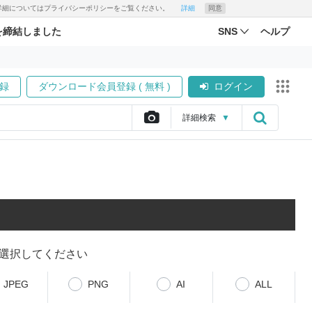
す。詳細についてはプライバシーポリシーをご覧ください。
詳細
同意
を締結しました
SNS
ヘルプ
録
ダウンロード会員登録 ( 無料 )
ログイン
詳細
検索
▼
選択してください
JPEG
PNG
AI
ALL