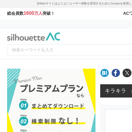
当Webサイトはよりよいユーザー体験を実現するためにCookieを使
1600
AC
総会員数
万人
突破！
キラキラ 