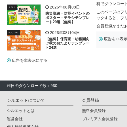
飾り付け素材が揃う
料でダウンロー
2026年08月08日
イベント
このページのフ
防災訓練・防災イベントの
ポスター・チラシテンプレ
ックすると、フ
ート20選【無料】
会員登録がまだ
2026年08月04日
テンプレート
広告を非表
【無料】保育園・幼稚園向
け秋のおたよりテンプレー
ト24選
広告を非表示にする
昨日のダウンロード数：960
シルエットについて
会員登録
シルエットとは
無料会員登録
運営会社
プレミアム会員登録
個人情報保護方針