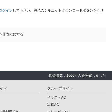
ログイン
して下さい。緑色のシルエットダウンロードボタンをクリ
を非表示にする
総会員数：1600万人を突破しました
イド
グループサイト
イラストAC
写真AC
会員利用規約
フリービーAC