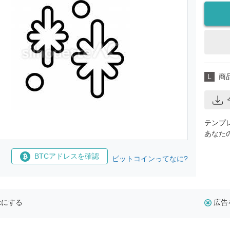
L
商
テンプ
あなた
BTCアドレスを確認
ビットコインってなに?
示にする
広告