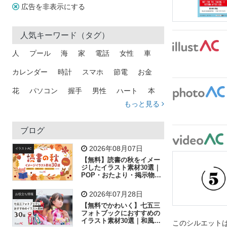
広告を非表示にする
人気キーワード（タグ）
人
プール
海
家
電話
女性
車
カレンダー
時計
スマホ
節電
お金
花
パソコン
握手
男性
ハート
本
もっと見る
矢印
猫
手
メール
トラック
木
犬
吹き出し
カメラ
星
プレゼント
ブログ
飛行機
グラフ
ビル
魚
家族
書類
2026年08月07日
イラストAC
【無料】読書の秋をイメー
歩く
工場
会社
太陽
キラキラ
ジしたイラスト素材30選｜
POP・おたより・掲示物に
おすすめ
人物
虫眼鏡
花火
電車
ビジネス
2026年07月28日
お役立ち情報
子供
作業員
葉
相談
ピクトグラム
【無料でかわいく】七五三
フォトブックにおすすめの
イラスト素材30選｜和風の
このシルエットは